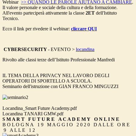
Webinar
>> QUANDO LE PAROLE AIUTANO A CAMBIARE
.
Il valore personale e sociale della cultura e della formazione.
All'evento parteciperà attivamente la classe
2ET
dell'Istituto
Tecnico.
Ecco il link per rivedere il webinar:
cliccare QUI
CYBERSECURITY
- EVENTO >
locandina
Rivolto alle classi terze dell’Istituto Professionale Manfredi
IL TEMA DELLA PRIVACY NEL LAVORO DEGLI
OPERATORI DI SPORTELLO A SCUOLA.
Seminario dell'istruzione con GIAN FRANCO MINGUZZI
Locandina_Smart Future Academy.pdf
Locandina TANARI GMW.pdf
S M A R T F U T U R E A C A D E M Y O N L I N E
B O L O G N A 1 9 M A G G I O 2 0 2 0 D A L L E O R E
9 A L L E 1 2