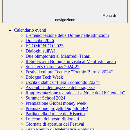
Menu di
navigazione
Calendario eventi
L'emancipazione delle Donne nelle istituzioni
Donacibo 2026
ECOMONDO 2025
Dialoghi sull'AI
Due olimpionici al Manfredi-Tanari
Il Sindaco di Bologna in visita al Manfredi Tanari
Speaker's Corner a/s 2024-25
Festival cultura Tecnica: "Premio Barresi 2024"
Bologna Tech Week
Uscita didattica "Fiera Ecomondo 2024"
Assemblea dei ragazzi e delle ragazze
Rappresentazione teatrale ""La Notte del 16 Gennaio"
Summer School 2024
Premiazione Global money week
Premiazione progetti Digitali IeFP
Partita della Parità e del Rispetto
I racconti dei nostri diplomati
Giornata di apertura del Festival
Gran Premio di Matematica Applicata