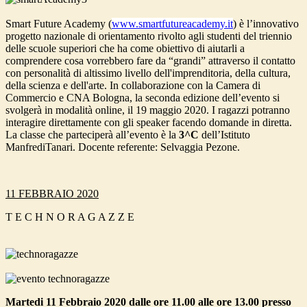
Smart Future Academy (
www.smartfutureacademy.it
) è l’innovativo
progetto nazionale di orientamento rivolto agli studenti del triennio
delle scuole superiori che ha come obiettivo di aiutarli a
comprendere cosa vorrebbero fare da “grandi” attraverso il contatto
con personalità di altissimo livello dell'imprenditoria, della cultura,
della scienza e dell'arte. In collaborazione con la Camera di
Commercio e CNA Bologna, la seconda edizione dell’evento si
svolgerà in modalità online, il 19 maggio 2020. I ragazzi potranno
interagire direttamente con gli speaker facendo domande in diretta.
La classe che parteciperà all’evento è la
3^C
dell’Istituto
ManfrediTanari. Docente referente: Selvaggia Pezone.
11 FEBBRAIO 2020
T E C H N O R A G A Z Z E
Martedi 11 Febbraio 2020 dalle ore 11.00 alle ore 13.00 presso