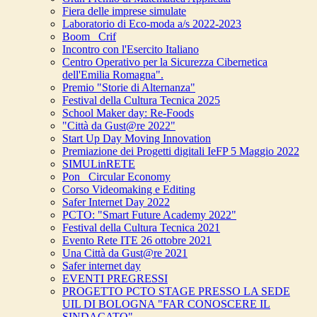
Fiera delle imprese simulate
Laboratorio di Eco-moda a/s 2022-2023
Boom_ Crif
Incontro con l'Esercito Italiano
Centro Operativo per la Sicurezza Cibernetica
dell'Emilia Romagna".
Premio "Storie di Alternanza"
Festival della Cultura Tecnica 2025
School Maker day: Re-Foods
"Città da Gust@re 2022"
Start Up Day Moving Innovation
Premiazione dei Progetti digitali IeFP 5 Maggio 2022
SIMULinRETE
Pon_ Circular Economy
Corso Videomaking e Editing
Safer Internet Day 2022
PCTO: "Smart Future Academy 2022"
Festival della Cultura Tecnica 2021
Evento Rete ITE 26 ottobre 2021
Una Città da Gust@re 2021
Safer internet day
EVENTI PREGRESSI
PROGETTO PCTO STAGE PRESSO LA SEDE
UIL DI BOLOGNA "FAR CONOSCERE IL
SINDACATO"