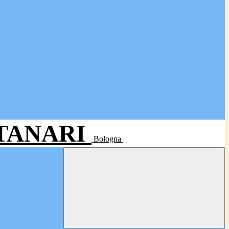
- TANARI
Bologna