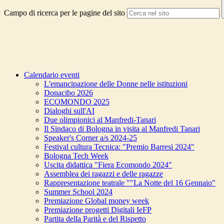
Campo di ricerca per le pagine del sito
Calendario eventi
L'emancipazione delle Donne nelle istituzioni
Donacibo 2026
ECOMONDO 2025
Dialoghi sull'AI
Due olimpionici al Manfredi-Tanari
Il Sindaco di Bologna in visita al Manfredi Tanari
Speaker's Corner a/s 2024-25
Festival cultura Tecnica: "Premio Barresi 2024"
Bologna Tech Week
Uscita didattica "Fiera Ecomondo 2024"
Assemblea dei ragazzi e delle ragazze
Rappresentazione teatrale ""La Notte del 16 Gennaio"
Summer School 2024
Premiazione Global money week
Premiazione progetti Digitali IeFP
Partita della Parità e del Rispetto