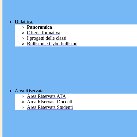
Didattica
Panoramica
Offerta formativa
I progetti delle classi
Bullismo e Cyberbullismo
Area Riservata
Area Riservata ATA
Area Riservata Docenti
Area Riservata Studenti