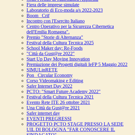
Fiera delle imprese simulate
Laboratorio di Eco-moda a/s 2022-2023
Boom_ Crif
Incontro con l'Esercito Italiano
Centro Operativo per la Sicurezza Cibernetica
dell'Emilia Romagna".
Premio "Storie di Alternanza"
Festival della Cultura Tecnica 2025
School Maker day: Re-Foods
"Città da Gust@re 2022"
Start Up Day Moving Innovation
Premiazione dei Progetti digitali IeFP 5 Maggio 2022
SIMULinRETE
Pon_ Circular Economy
Corso Videomaking e Editing
Safer Internet Day 2022
PCTO: "Smart Future Academy 2022"
Festival della Cultura Tecnica 2021
Evento Rete ITE 26 ottobre 2021
Una Città da Gust@re 2021
Safer internet day
EVENTI PREGRESSI
PROGETTO PCTO STAGE PRESSO LA SEDE
UIL DI BOLOGNA "FAR CONOSCERE IL
SINDACATO"