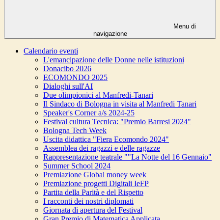
Menu di
navigazione
Calendario eventi
L'emancipazione delle Donne nelle istituzioni
Donacibo 2026
ECOMONDO 2025
Dialoghi sull'AI
Due olimpionici al Manfredi-Tanari
Il Sindaco di Bologna in visita al Manfredi Tanari
Speaker's Corner a/s 2024-25
Festival cultura Tecnica: "Premio Barresi 2024"
Bologna Tech Week
Uscita didattica "Fiera Ecomondo 2024"
Assemblea dei ragazzi e delle ragazze
Rappresentazione teatrale ""La Notte del 16 Gennaio"
Summer School 2024
Premiazione Global money week
Premiazione progetti Digitali IeFP
Partita della Parità e del Rispetto
I racconti dei nostri diplomati
Giornata di apertura del Festival
Gran Premio di Matematica Applicata