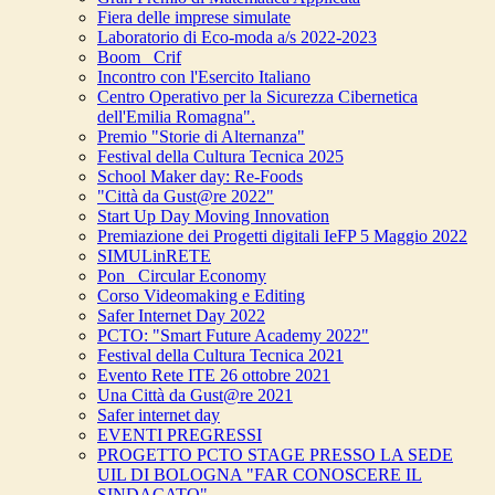
Fiera delle imprese simulate
Laboratorio di Eco-moda a/s 2022-2023
Boom_ Crif
Incontro con l'Esercito Italiano
Centro Operativo per la Sicurezza Cibernetica
dell'Emilia Romagna".
Premio "Storie di Alternanza"
Festival della Cultura Tecnica 2025
School Maker day: Re-Foods
"Città da Gust@re 2022"
Start Up Day Moving Innovation
Premiazione dei Progetti digitali IeFP 5 Maggio 2022
SIMULinRETE
Pon_ Circular Economy
Corso Videomaking e Editing
Safer Internet Day 2022
PCTO: "Smart Future Academy 2022"
Festival della Cultura Tecnica 2021
Evento Rete ITE 26 ottobre 2021
Una Città da Gust@re 2021
Safer internet day
EVENTI PREGRESSI
PROGETTO PCTO STAGE PRESSO LA SEDE
UIL DI BOLOGNA "FAR CONOSCERE IL
SINDACATO"