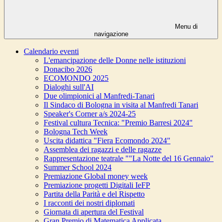
Menu di
navigazione
Calendario eventi
L'emancipazione delle Donne nelle istituzioni
Donacibo 2026
ECOMONDO 2025
Dialoghi sull'AI
Due olimpionici al Manfredi-Tanari
Il Sindaco di Bologna in visita al Manfredi Tanari
Speaker's Corner a/s 2024-25
Festival cultura Tecnica: "Premio Barresi 2024"
Bologna Tech Week
Uscita didattica "Fiera Ecomondo 2024"
Assemblea dei ragazzi e delle ragazze
Rappresentazione teatrale ""La Notte del 16 Gennaio"
Summer School 2024
Premiazione Global money week
Premiazione progetti Digitali IeFP
Partita della Parità e del Rispetto
I racconti dei nostri diplomati
Giornata di apertura del Festival
Gran Premio di Matematica Applicata