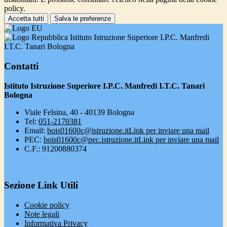
policy.
Accetta tutti
Salva le preferenze
Istituto Istruzione Superiore I.P.C. Manfredi
I.T.C. Tanari Bologna
Contatti
Istituto Istruzione Superiore I.P.C. Manfredi I.T.C. Tanari
Bologna
Viale Felsina, 40 - 40139 Bologna
Tel:
051-2170381
Email:
bois01600c@istruzione.it
Link per inviare una mail
PEC:
bois01600c@pec.istruzione.it
Link per inviare una mail
C.F.: 91200880374
Sezione Link Utili
Cookie policy
Note legali
Informativa Privacy