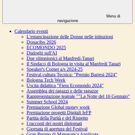
Menu di
navigazione
Calendario eventi
L'emancipazione delle Donne nelle istituzioni
Donacibo 2026
ECOMONDO 2025
Dialoghi sull'AI
Due olimpionici al Manfredi-Tanari
Il Sindaco di Bologna in visita al Manfredi Tanari
Speaker's Corner a/s 2024-25
Festival cultura Tecnica: "Premio Barresi 2024"
Bologna Tech Week
Uscita didattica "Fiera Ecomondo 2024"
Assemblea dei ragazzi e delle ragazze
Rappresentazione teatrale ""La Notte del 16 Gennaio"
Summer School 2024
Premiazione Global money week
Premiazione progetti Digitali IeFP
Partita della Parità e del Rispetto
I racconti dei nostri diplomati
Giornata di apertura del Festival
Gran Premio di Matematica Applicata