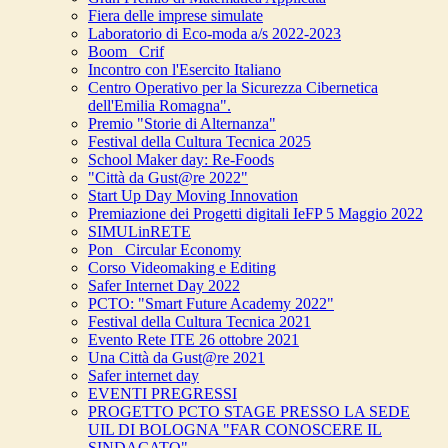
Fiera delle imprese simulate
Laboratorio di Eco-moda a/s 2022-2023
Boom_ Crif
Incontro con l'Esercito Italiano
Centro Operativo per la Sicurezza Cibernetica
dell'Emilia Romagna".
Premio "Storie di Alternanza"
Festival della Cultura Tecnica 2025
School Maker day: Re-Foods
"Città da Gust@re 2022"
Start Up Day Moving Innovation
Premiazione dei Progetti digitali IeFP 5 Maggio 2022
SIMULinRETE
Pon_ Circular Economy
Corso Videomaking e Editing
Safer Internet Day 2022
PCTO: "Smart Future Academy 2022"
Festival della Cultura Tecnica 2021
Evento Rete ITE 26 ottobre 2021
Una Città da Gust@re 2021
Safer internet day
EVENTI PREGRESSI
PROGETTO PCTO STAGE PRESSO LA SEDE
UIL DI BOLOGNA "FAR CONOSCERE IL
SINDACATO"