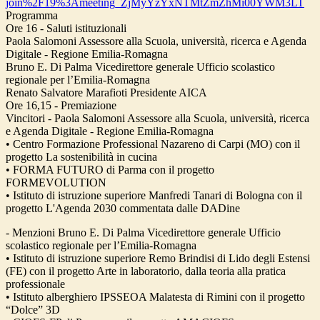
join%2F19%3Ameeting_ZjMyYzYxNTMtZmZhMi00YWM3LT
Programma
Ore 16 - Saluti istituzionali
Paola Salomoni Assessore alla Scuola, università, ricerca e Agenda
Digitale - Regione Emilia-Romagna
Bruno E. Di Palma Vicedirettore generale Ufficio scolastico
regionale per l’Emilia-Romagna
Renato Salvatore Marafioti Presidente AICA
Ore 16,15 - Premiazione
Vincitori - Paola Salomoni Assessore alla Scuola, università, ricerca
e Agenda Digitale - Regione Emilia-Romagna
• Centro Formazione Professional Nazareno di Carpi (MO) con il
progetto La sostenibilità in cucina
• FORMA FUTURO di Parma con il progetto
FORMEVOLUTION
• Istituto di istruzione superiore Manfredi Tanari di Bologna con il
progetto L'Agenda 2030 commentata dalle DADine
- Menzioni Bruno E. Di Palma Vicedirettore generale Ufficio
scolastico regionale per l’Emilia-Romagna
• Istituto di istruzione superiore Remo Brindisi di Lido degli Estensi
(FE) con il progetto Arte in laboratorio, dalla teoria alla pratica
professionale
• Istituto alberghiero IPSSEOA Malatesta di Rimini con il progetto
“Dolce” 3D