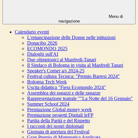
Menu di
navigazione
Calendario eventi
L'emancipazione delle Donne nelle istituzioni
Donacibo 2026
ECOMONDO 2025
Dialoghi sull'AI
Due olimpionici al Manfredi-Tanari
Il Sindaco di Bologna in visita al Manfredi Tanari
Speaker's Corner a/s 2024-25
Festival cultura Tecnica: "Premio Barresi 2024"
Bologna Tech Week
Uscita didattica "Fiera Ecomondo 2024"
Assemblea dei ragazzi e delle ragazze
Rappresentazione teatrale ""La Notte del 16 Gennaio"
Summer School 2024
Premiazione Global money week
Premiazione progetti Digitali IeFP
Partita della Parità e del Rispetto
I racconti dei nostri diplomati
Giornata di apertura del Festival
Gran Premio di Matematica Applicata