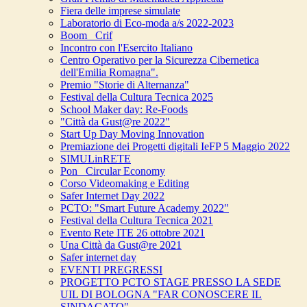
Fiera delle imprese simulate
Laboratorio di Eco-moda a/s 2022-2023
Boom_ Crif
Incontro con l'Esercito Italiano
Centro Operativo per la Sicurezza Cibernetica
dell'Emilia Romagna".
Premio "Storie di Alternanza"
Festival della Cultura Tecnica 2025
School Maker day: Re-Foods
"Città da Gust@re 2022"
Start Up Day Moving Innovation
Premiazione dei Progetti digitali IeFP 5 Maggio 2022
SIMULinRETE
Pon_ Circular Economy
Corso Videomaking e Editing
Safer Internet Day 2022
PCTO: "Smart Future Academy 2022"
Festival della Cultura Tecnica 2021
Evento Rete ITE 26 ottobre 2021
Una Città da Gust@re 2021
Safer internet day
EVENTI PREGRESSI
PROGETTO PCTO STAGE PRESSO LA SEDE
UIL DI BOLOGNA "FAR CONOSCERE IL
SINDACATO"