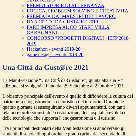
PREMIO STORIE DI ALTERNANZA
LOGICA, PROBLEM SOLVING E CREATIVITA'
PREMIATA DAI MAESTRI DEL LAVORO
UNA CITTA' DA GUST@RE 2019
FARE IMPRESA AL CO-START VILLA
GARAGNANI
CONCORSO "PROGETTI DIGITALI - IEFP 2018-
2019
Hackathon - eventi 2019-20
game design - eventi 2019-20
Una Città da Gust@re 2021
La Manifestazione “U
na Città da Gust@re
”, giunta alla sua V°
edizione, si
svolgerà a Fano dal 29 Settembre al 2 Ottobre 2021.
L'obiettivo principale dell'evento è quello di diffondere la cultura del
patrimonio enogastronomico e turistico del territorio. Durante le
quattro giornate si susseguiranno diversi appuntamenti, con tanti
relatori e professionisti della ristorazione, dell' ospitalità evoluta e
della tecnologia che supporta l' enogastronomia e il turismo.
Tra i principali destinatari della Manifestazione si annoverano gli
studenti di scuole di ogni ordine e grado (primarie, secondarie di