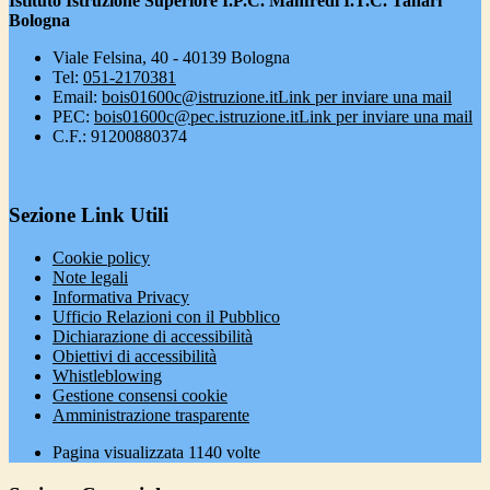
Istituto Istruzione Superiore I.P.C. Manfredi I.T.C. Tanari
Bologna
Viale Felsina, 40 - 40139 Bologna
Tel:
051-2170381
Email:
bois01600c@istruzione.it
Link per inviare una mail
PEC:
bois01600c@pec.istruzione.it
Link per inviare una mail
C.F.: 91200880374
Sezione Link Utili
Cookie policy
Note legali
Informativa Privacy
Ufficio Relazioni con il Pubblico
Dichiarazione di accessibilità
Obiettivi di accessibilità
Whistleblowing
Gestione consensi cookie
Amministrazione trasparente
Pagina visualizzata
1140
volte