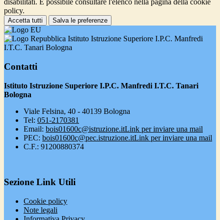
disabilitati. È possibile consultare l'elenco nella pagina della cookie
policy.
Accetta tutti
Salva le preferenze
Istituto Istruzione Superiore I.P.C. Manfredi
I.T.C. Tanari Bologna
Contatti
Istituto Istruzione Superiore I.P.C. Manfredi I.T.C. Tanari
Bologna
Viale Felsina, 40 - 40139 Bologna
Tel:
051-2170381
Email:
bois01600c@istruzione.it
Link per inviare una mail
PEC:
bois01600c@pec.istruzione.it
Link per inviare una mail
C.F.: 91200880374
Sezione Link Utili
Cookie policy
Note legali
Informativa Privacy