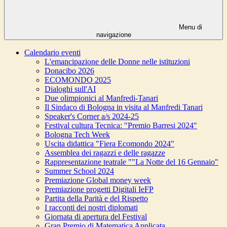
Menu di
navigazione
Calendario eventi
L'emancipazione delle Donne nelle istituzioni
Donacibo 2026
ECOMONDO 2025
Dialoghi sull'AI
Due olimpionici al Manfredi-Tanari
Il Sindaco di Bologna in visita al Manfredi Tanari
Speaker's Corner a/s 2024-25
Festival cultura Tecnica: "Premio Barresi 2024"
Bologna Tech Week
Uscita didattica "Fiera Ecomondo 2024"
Assemblea dei ragazzi e delle ragazze
Rappresentazione teatrale ""La Notte del 16 Gennaio"
Summer School 2024
Premiazione Global money week
Premiazione progetti Digitali IeFP
Partita della Parità e del Rispetto
I racconti dei nostri diplomati
Giornata di apertura del Festival
Gran Premio di Matematica Applicata