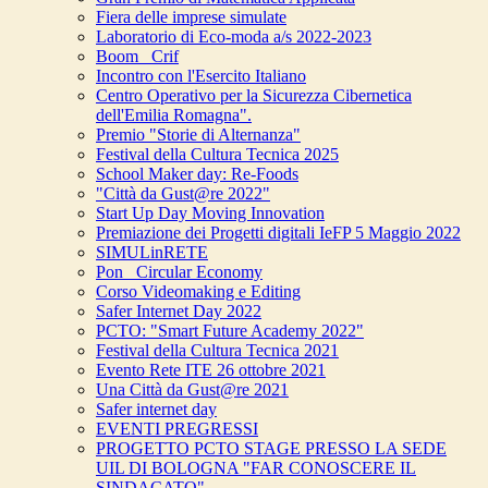
Fiera delle imprese simulate
Laboratorio di Eco-moda a/s 2022-2023
Boom_ Crif
Incontro con l'Esercito Italiano
Centro Operativo per la Sicurezza Cibernetica
dell'Emilia Romagna".
Premio "Storie di Alternanza"
Festival della Cultura Tecnica 2025
School Maker day: Re-Foods
"Città da Gust@re 2022"
Start Up Day Moving Innovation
Premiazione dei Progetti digitali IeFP 5 Maggio 2022
SIMULinRETE
Pon_ Circular Economy
Corso Videomaking e Editing
Safer Internet Day 2022
PCTO: "Smart Future Academy 2022"
Festival della Cultura Tecnica 2021
Evento Rete ITE 26 ottobre 2021
Una Città da Gust@re 2021
Safer internet day
EVENTI PREGRESSI
PROGETTO PCTO STAGE PRESSO LA SEDE
UIL DI BOLOGNA "FAR CONOSCERE IL
SINDACATO"