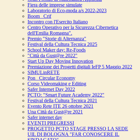
Fiera delle imprese simulate
Laboratorio di Eco-moda a/s 2022-2023
Boom_ Crif
Incontro con l'Esercito Italiano
Centro Operativo per la Sicurezza Cibernetica
dell'Emilia Romagna".
Premio "Storie di Alternanza"
Festival della Cultura Tecnica 2025
School Maker day: Re-Foods
"Città da Gust@re 2022"
Start Up Day Moving Innovation
Premiazione dei Progetti digitali IeFP 5 Maggio 2022
SIMULinRETE
Pon_ Circular Economy
Corso Videomaking e Editing
Safer Internet Day 2022
PCTO: "Smart Future Academy 2022"
Festival della Cultura Tecnica 2021
Evento Rete ITE 26 ottobre 2021
Una Città da Gust@re 2021
Safer internet day
EVENTI PREGRESSI
PROGETTO PCTO STAGE PRESSO LA SEDE
UIL DI BOLOGNA "FAR CONOSCERE IL
SINDACATO"