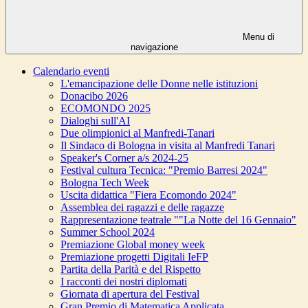
Menu di
navigazione
Calendario eventi
L'emancipazione delle Donne nelle istituzioni
Donacibo 2026
ECOMONDO 2025
Dialoghi sull'AI
Due olimpionici al Manfredi-Tanari
Il Sindaco di Bologna in visita al Manfredi Tanari
Speaker's Corner a/s 2024-25
Festival cultura Tecnica: "Premio Barresi 2024"
Bologna Tech Week
Uscita didattica "Fiera Ecomondo 2024"
Assemblea dei ragazzi e delle ragazze
Rappresentazione teatrale ""La Notte del 16 Gennaio"
Summer School 2024
Premiazione Global money week
Premiazione progetti Digitali IeFP
Partita della Parità e del Rispetto
I racconti dei nostri diplomati
Giornata di apertura del Festival
Gran Premio di Matematica Applicata