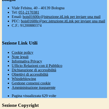
Viale Felsina, 40 - 40139 Bologna
Tel:
051-2170381
Email:
bois01600c@istruzione.it
Link per inviare una mail
PEC:
bois01600c@pec.istruzione.it
Link per inviare una mail
C.F.: 91200880374
Sezione Link Utili
Cookie policy
Note legali
Informativa Privacy
Ufficio Relazioni con il Pubblico
Dichiarazione di accessibilità
Obiettivi di accessibilità
Whistleblowing
Gestione consensi cookie
Amministrazione trasparente
Pagina visualizzata
629
volte
Sezione Copyright