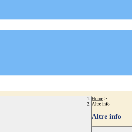
Home
>
Altre info
Altre info