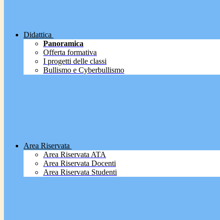
Didattica
Panoramica
Offerta formativa
I progetti delle classi
Bullismo e Cyberbullismo
Area Riservata
Area Riservata ATA
Area Riservata Docenti
Area Riservata Studenti