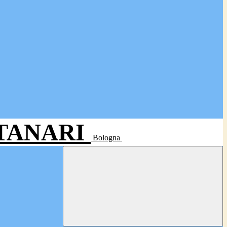
- TANARI
Bologna