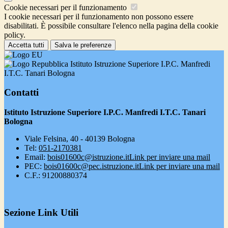
Cookie necessari per il funzionamento
I cookie necessari per il funzionamento non possono essere
disabilitati. È possibile consultare l'elenco nella pagina della cookie
policy.
Accetta tutti
Salva le preferenze
Istituto Istruzione Superiore I.P.C. Manfredi
I.T.C. Tanari Bologna
Contatti
Istituto Istruzione Superiore I.P.C. Manfredi I.T.C. Tanari
Bologna
Viale Felsina, 40 - 40139 Bologna
Tel:
051-2170381
Email:
bois01600c@istruzione.it
Link per inviare una mail
PEC:
bois01600c@pec.istruzione.it
Link per inviare una mail
C.F.: 91200880374
Sezione Link Utili