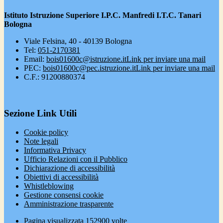
Istituto Istruzione Superiore I.P.C. Manfredi I.T.C. Tanari
Bologna
Viale Felsina, 40 - 40139 Bologna
Tel:
051-2170381
Email:
bois01600c@istruzione.it
Link per inviare una mail
PEC:
bois01600c@pec.istruzione.it
Link per inviare una mail
C.F.: 91200880374
Sezione Link Utili
Cookie policy
Note legali
Informativa Privacy
Ufficio Relazioni con il Pubblico
Dichiarazione di accessibilità
Obiettivi di accessibilità
Whistleblowing
Gestione consensi cookie
Amministrazione trasparente
Pagina visualizzata
152900
volte