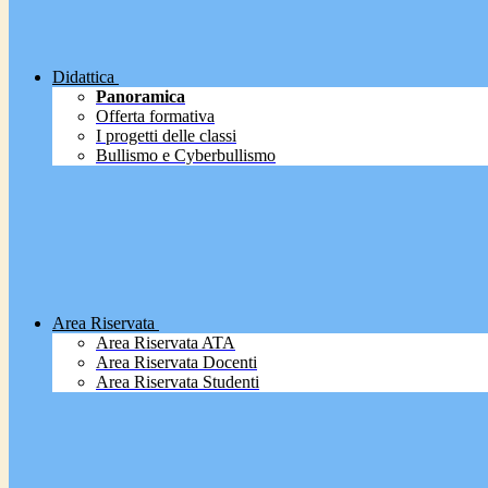
Didattica
Panoramica
Offerta formativa
I progetti delle classi
Bullismo e Cyberbullismo
Area Riservata
Area Riservata ATA
Area Riservata Docenti
Area Riservata Studenti