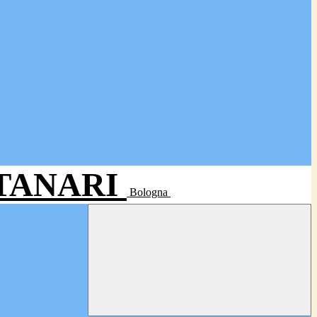
- TANARI
Bologna