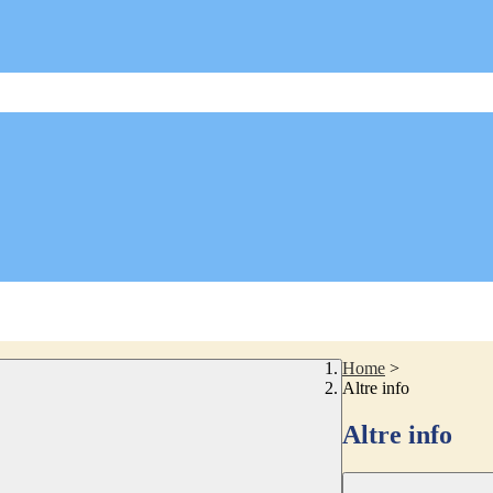
Home
>
Altre info
Altre info