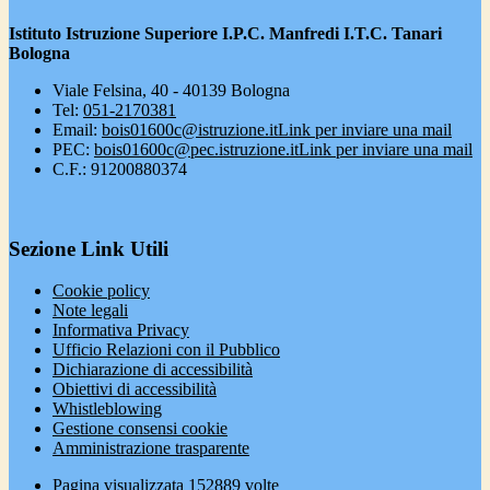
Istituto Istruzione Superiore I.P.C. Manfredi I.T.C. Tanari
Bologna
Viale Felsina, 40 - 40139 Bologna
Tel:
051-2170381
Email:
bois01600c@istruzione.it
Link per inviare una mail
PEC:
bois01600c@pec.istruzione.it
Link per inviare una mail
C.F.: 91200880374
Sezione Link Utili
Cookie policy
Note legali
Informativa Privacy
Ufficio Relazioni con il Pubblico
Dichiarazione di accessibilità
Obiettivi di accessibilità
Whistleblowing
Gestione consensi cookie
Amministrazione trasparente
Pagina visualizzata
152889
volte