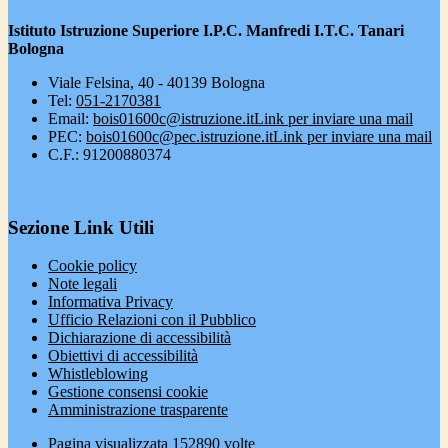
Istituto Istruzione Superiore I.P.C. Manfredi I.T.C. Tanari
Bologna
Viale Felsina, 40 - 40139 Bologna
Tel:
051-2170381
Email:
bois01600c@istruzione.it
Link per inviare una mail
PEC:
bois01600c@pec.istruzione.it
Link per inviare una mail
C.F.: 91200880374
Sezione Link Utili
Cookie policy
Note legali
Informativa Privacy
Ufficio Relazioni con il Pubblico
Dichiarazione di accessibilità
Obiettivi di accessibilità
Whistleblowing
Gestione consensi cookie
Amministrazione trasparente
Pagina visualizzata
152890
volte