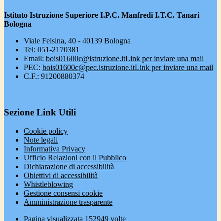
Istituto Istruzione Superiore I.P.C. Manfredi I.T.C. Tanari
Bologna
Viale Felsina, 40 - 40139 Bologna
Tel:
051-2170381
Email:
bois01600c@istruzione.it
Link per inviare una mail
PEC:
bois01600c@pec.istruzione.it
Link per inviare una mail
C.F.: 91200880374
Sezione Link Utili
Cookie policy
Note legali
Informativa Privacy
Ufficio Relazioni con il Pubblico
Dichiarazione di accessibilità
Obiettivi di accessibilità
Whistleblowing
Gestione consensi cookie
Amministrazione trasparente
Pagina visualizzata
152949
volte