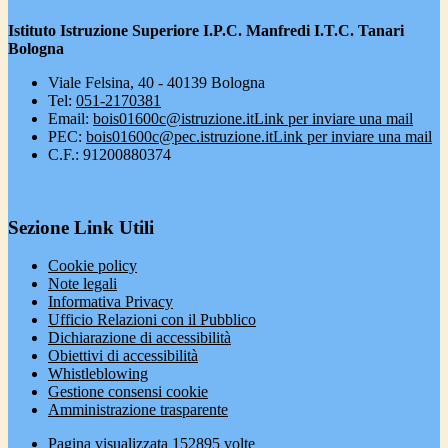
Istituto Istruzione Superiore I.P.C. Manfredi I.T.C. Tanari
Bologna
Viale Felsina, 40 - 40139 Bologna
Tel:
051-2170381
Email:
bois01600c@istruzione.it
Link per inviare una mail
PEC:
bois01600c@pec.istruzione.it
Link per inviare una mail
C.F.: 91200880374
Sezione Link Utili
Cookie policy
Note legali
Informativa Privacy
Ufficio Relazioni con il Pubblico
Dichiarazione di accessibilità
Obiettivi di accessibilità
Whistleblowing
Gestione consensi cookie
Amministrazione trasparente
Pagina visualizzata
152895
volte