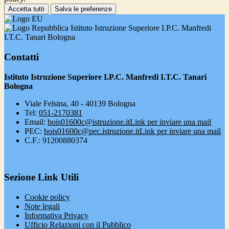
Accetta tutti
Salva le preferenze
Istituto Istruzione Superiore I.P.C. Manfredi
I.T.C. Tanari Bologna
Contatti
Istituto Istruzione Superiore I.P.C. Manfredi I.T.C. Tanari
Bologna
Viale Felsina, 40 - 40139 Bologna
Tel:
051-2170381
Email:
bois01600c@istruzione.it
Link per inviare una mail
PEC:
bois01600c@pec.istruzione.it
Link per inviare una mail
C.F.: 91200880374
Sezione Link Utili
Cookie policy
Note legali
Informativa Privacy
Ufficio Relazioni con il Pubblico