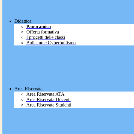
Didattica
Panoramica
Offerta formativa
I progetti delle classi
Bullismo e Cyberbullismo
Area Riservata
Area Riservata ATA
Area Riservata Docenti
Area Riservata Studenti