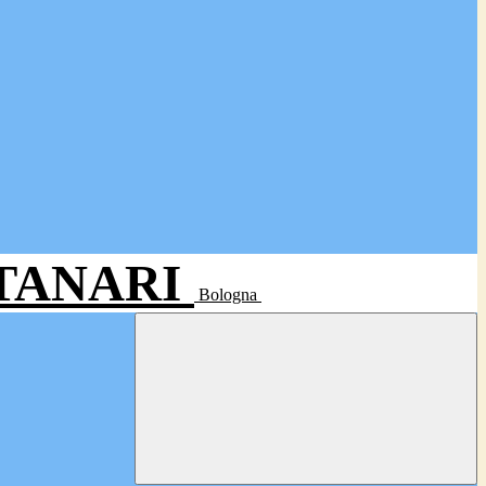
- TANARI
Bologna