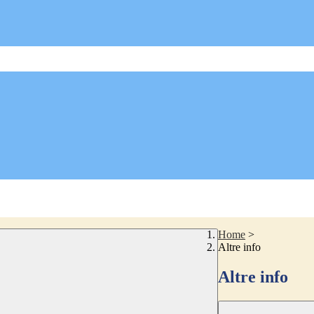
Home
>
Altre info
Altre info