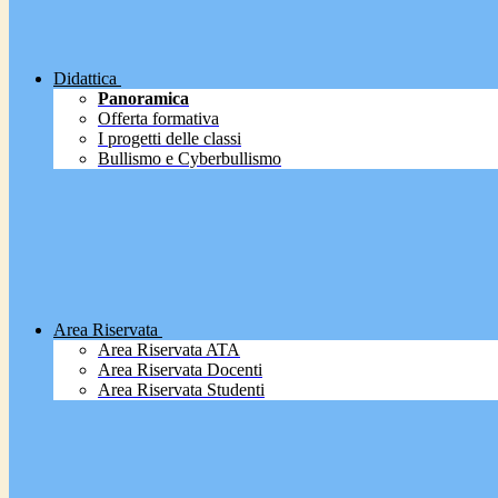
Didattica
Panoramica
Offerta formativa
I progetti delle classi
Bullismo e Cyberbullismo
Area Riservata
Area Riservata ATA
Area Riservata Docenti
Area Riservata Studenti