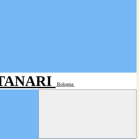
- TANARI
Bologna