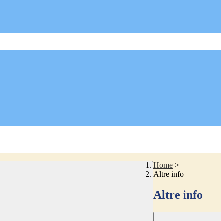
Home
>
Altre info
Altre info