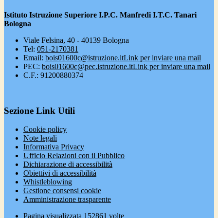
Istituto Istruzione Superiore I.P.C. Manfredi I.T.C. Tanari
Bologna
Viale Felsina, 40 - 40139 Bologna
Tel:
051-2170381
Email:
bois01600c@istruzione.it
Link per inviare una mail
PEC:
bois01600c@pec.istruzione.it
Link per inviare una mail
C.F.: 91200880374
Sezione Link Utili
Cookie policy
Note legali
Informativa Privacy
Ufficio Relazioni con il Pubblico
Dichiarazione di accessibilità
Obiettivi di accessibilità
Whistleblowing
Gestione consensi cookie
Amministrazione trasparente
Pagina visualizzata
152861
volte